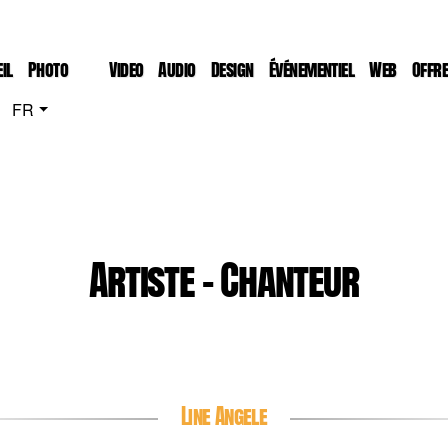
il
Photo
Video
Audio
Design
Événementiel
Web
Offr
FR
Artiste - Chanteur
Line Angele