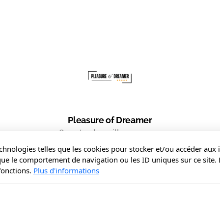
Pleasure of Dreamer
28 route du paille en queue
97430 Le Tampon
echnologies telles que les cookies pour stocker et/ou accéder aux i
que le comportement de navigation ou les ID uniques sur ce site. 
 fonctions.
Plus d'informations
ue de cookies
Politique de confidentialité
Mentions 
@Pleasure of Dreamer Copyright, tous droits réservés